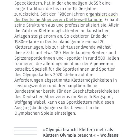
Speedklettern, hat in der ehemaligen UdSSR eine
lange Tradition, die bis in die 1950er-Jahre
zurückreicht. Seit den 1980er-Jahren
organisiert auch
der Deutsche Alpenverein Kletterwettkämpfe
. Er baut
seine Strukturen aus und professionalisiert sie. Allein
die Zahl der Klettermöglichkeiten an künstlichen
Anlagen steigt enorm an. So existieren Ende der
1980er-Jahre in Deutschland gerade einmal 20
Kletteranlagen, bis zur Jahrtausendwende wächst
diese Zahl auf etwa 180. Heute können Breiten- und
Spitzensportlerinnen und -sportler in rund 500 Hallen
trainieren, die allerdings nicht nur der Alpenverein
betreibt. Speziell für die Sportlerinnen und Sportler
des Olympiakaders 2020 stehen auf ihre
Anforderungen abgestimmte Klettermöglichkeiten in
Leistungszentren und drei hauptberufliche
Bundestrainer bereit. Für den Geschäftsbereichsleiter
des Deutschen Alpenvereins im Bereich Bergsport,
Wolfgang Wabel, kann das Sportklettern mit diesen
Ausgangsbedingungen selbstbewusst in die
Olympischen Spiele einsteigen:
»Olympia braucht Klettern mehr als
Klettern Olympia braucht!« – Wolfgang