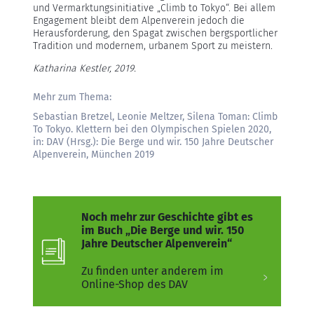
und Vermarktungsinitiative „Climb to Tokyo“. Bei allem
Engagement bleibt dem Alpenverein jedoch die
Herausforderung, den Spagat zwischen bergsportlicher
Tradition und modernem, urbanem Sport zu meistern.
Katharina Kestler, 2019.
Mehr zum Thema:
Sebastian Bretzel, Leonie Meltzer, Silena Toman: Climb
To Tokyo. Klettern bei den Olympischen Spielen 2020,
in: DAV (Hrsg.): Die Berge und wir. 150 Jahre Deutscher
Alpenverein, München 2019
Noch mehr zur Geschichte gibt es
im Buch „Die Berge und wir. 150
Jahre Deutscher Alpenverein“
Zu finden unter anderem im
Online-Shop des DAV