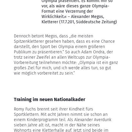
Olympia präsentiert. Es kommt mir so
vor, als wäre dieses ganze Olympia-
Format eine Verzerrung der
Wirklichkeit.« – Alexander Megos,
Kletterer (17.7.201, Süddeutsche Zeitung)
Dennoch betont Megos, dass „die meisten
Spitzenkletterer gesehen haben, dass es eine Chance
darstellt, den Sport bei Olympia einem größeren
Publikum zu präsentieren.“ So auch Adam Ondra, der
trotz seiner Zweifel an allen Weltcups zur Olympia-
Vorbereitung teilnehmen möchte: „Olympia ist ein ganz
großes Ziel für mich, und ich werde alles tun, so gut
wie möglich vorbereitet zu sein.“
Training im neuen Nationalkader
Romy Fuchs brennt seit ihrer Kindheit fürs
Sportklettern. Mit acht Jahren nimmt sie schon an
einem Kinderprogramm teil. Als Alexander Averdunk
sieben Jahre alt ist, macht in der Nähe seines
Wohnorts eine Kletterhalle auf. Jetzt sind beide im