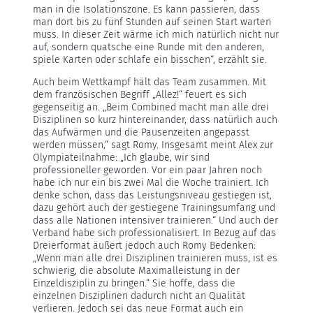
man in die Isolationszone. Es kann passieren, dass
man dort bis zu fünf Stunden auf seinen Start warten
muss. In dieser Zeit wärme ich mich natürlich nicht nur
auf, sondern quatsche eine Runde mit den anderen,
spiele Karten oder schlafe ein bisschen“, erzählt sie.
Auch beim Wettkampf hält das Team zusammen. Mit
dem französischen Begriff „Allez!“ feuert es sich
gegenseitig an. „Beim Combined macht man alle drei
Disziplinen so kurz hintereinander, dass natürlich auch
das Aufwärmen und die Pausenzeiten angepasst
werden müssen,“ sagt Romy. Insgesamt meint Alex zur
Olympiateilnahme: „Ich glaube, wir sind
professioneller geworden. Vor ein paar Jahren noch
habe ich nur ein bis zwei Mal die Woche trainiert. Ich
denke schon, dass das Leistungsniveau gestiegen ist,
dazu gehört auch der gestiegene Trainingsumfang und
dass alle Nationen intensiver trainieren.“ Und auch der
Verband habe sich professionalisiert. In Bezug auf das
Dreierformat äußert jedoch auch Romy Bedenken:
„Wenn man alle drei Disziplinen trainieren muss, ist es
schwierig, die absolute Maximalleistung in der
Einzeldisziplin zu bringen.“ Sie hoffe, dass die
einzelnen Disziplinen dadurch nicht an Qualität
verlieren. Jedoch sei das neue Format auch ein