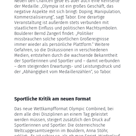
Neben den Chancen gebe es aber auch eine Kehrseite
der Medaille: „Olympia ist ein großes Geschäft, das
negative Aspekte mit sich bringt: Doping, Manipulation,
Kommerzialisierung“, sagt Tabor. Eine derartige
Veranstaltung ist außerdem stets verbunden mit
staatlichem Einfluss und politischen Machtsymbolen.
Boulderer Bernd Zangerl findet: „Politiker
missbrauchen solche sportlichen Großereignisse
immer wieder als persönliche Plattform.“ Weitere
Gefahren, so die Diskussionen in verschiedenen
Medien, entstehen durch die wachsende Bekanntheit
der Sportlerinnen und Sportler und – damit verbunden
– dem steigenden Erwartungs- und Leistungsdruck und
der „Abhängigkeit vom Medaillenzählen“, so Tabor.
Sportliche Kritik am neuen Format
Das neue Wettkampfformat Olympic Combined, bei
dem alle drei Disziplinen an einem Tag geleistet
werden müssen, steigert zusätzlich den Druck auf
Sportlerinnen und Sportler. Die österreichische
Weltcupgesamtsiegerin im Bouldern, Anna Stöhr,