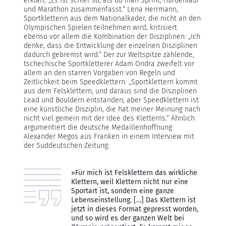
erklärt: „Es ist schier so, als ob man Sprint, Hürdenlauf
und Marathon zusammenfasst.“ Lena Herrmann,
Sportkletterin aus dem Nationalkader, die nicht an den
Olympischen Spielen teilnehmen wird, kritisiert
ebenso vor allem die Kombination der Disziplinen: „Ich
denke, dass die Entwicklung der einzelnen Disziplinen
dadurch gebremst wird.“ Der zur Weltspitze zählende,
tschechische Sportkletterer Adam Ondra zweifelt vor
allem an den starren Vorgaben von Regeln und
Zeitlichkeit beim Speedklettern: „Sportklettern kommt
aus dem Felsklettern, und daraus sind die Disziplinen
Lead und Bouldern entstanden; aber Speedklettern ist
eine künstliche Disziplin, die hat meiner Meinung nach
nicht viel gemein mit der Idee des Kletterns.“ Ähnlich
argumentiert die deutsche Medaillenhoffnung
Alexander Megos aus Franken in einem Interview mit
der Süddeutschen Zeitung:
»Für mich ist Felsklettern das wirkliche
Klettern, weil Klettern nicht nur eine
Sportart ist, sondern eine ganze
Lebenseinstellung. […] Das Klettern ist
jetzt in dieses Format gepresst worden,
und so wird es der ganzen Welt bei